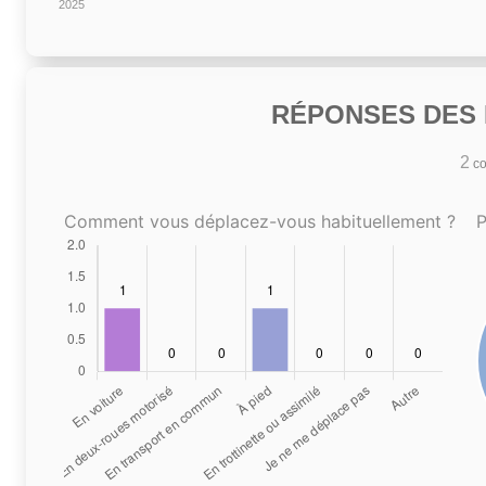
2025
RÉPONSES DES N
2
co
Comment vous déplacez-vous habituellement ?
P