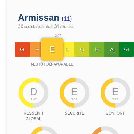
Armissan
(
11
)
36
34
contributions dont
cyclistes
2.97
E
G
F
D
C
B
A
A+
PLUTÔT DÉFAVORABLE
D
E
E
3.47
3.09
2.79
RESSENTI
SÉCURITÉ
CONFORT
GLOBAL