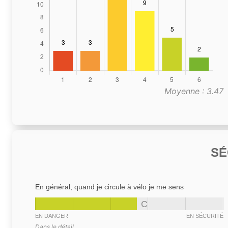
Moyenne : 3.47
SÉ
En général, quand je circule à vélo je me sens
C
EN DANGER
EN SÉCURITÉ
Dans le détail,