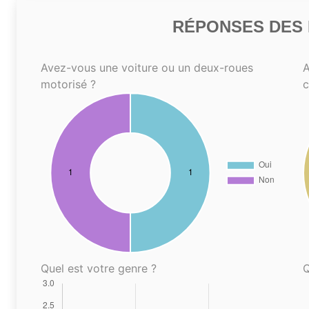
RÉPONSES DES N
Avez-vous une voiture ou un deux-roues
A
motorisé ?
Quel est votre genre ?
Q