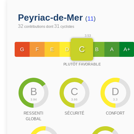
Peyriac-de-Mer
(
11
)
32
31
contributions dont
cyclistes
3.53
C
G
F
E
D
B
A
A+
PLUTÔT FAVORABLE
B
C
D
3.94
3.66
3.3
RESSENTI
SÉCURITÉ
CONFORT
GLOBAL