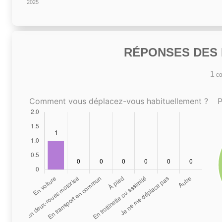
2025
RÉPONSES DES N
1
co
Comment vous déplacez-vous habituellement ?
P