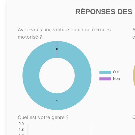
RÉPONSES DES N
Avez-vous une voiture ou un deux-roues
A
motorisé ?
Quel est votre genre ?
Q