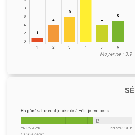
Moyenne : 3.9
SÉ
En général, quand je circule à vélo je me sens
B
EN DANGER
EN SÉCURITÉ
Dans le détail,