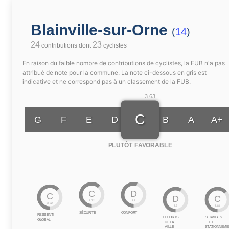
Blainville-sur-Orne
(
14
)
24
23
contributions dont
cyclistes
En raison du faible nombre de contributions de cyclistes, la FUB n'a pas
attribué de note pour la commune. La note ci-dessous en gris est
indicative et ne correspond pas à un classement de la FUB.
3.63
C
G
F
E
D
B
A
A+
PLUTÔT FAVORABLE
C
D
C
D
C
3.72
3.3
3.82
3.5
3.84
SÉCURITÉ
CONFORT
RESSENTI
EFFORTS
SERVICES
GLOBAL
DE LA
ET
VILLE
STATIONNEME