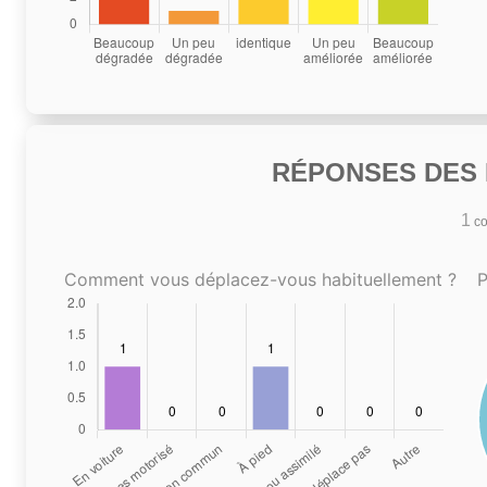
RÉPONSES DES N
1
co
Comment vous déplacez-vous habituellement ?
P