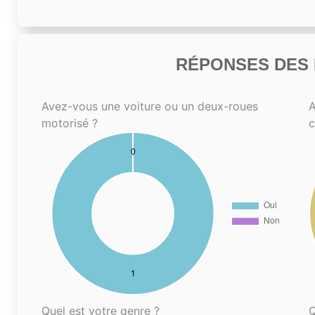
RÉPONSES DES N
Avez-vous une voiture ou un deux-roues
A
motorisé ?
Quel est votre genre ?
Q