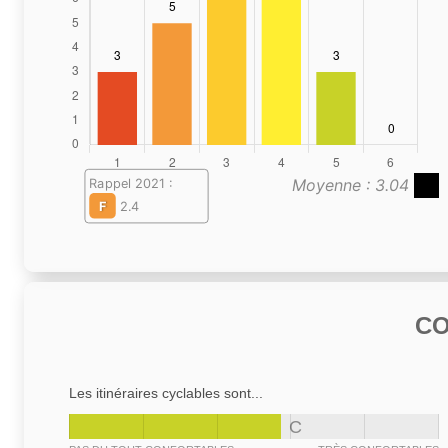
Moyenne : 3.04
Rappel 2021 :
F
2.4
C
Les itinéraires cyclables sont...
C