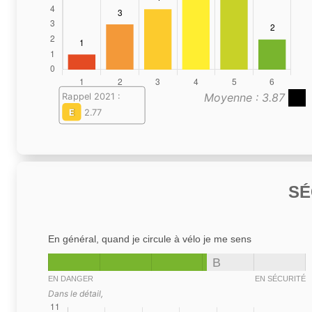
Moyenne : 3.87
Rappel 2021 :
E
2.77
SÉ
En général, quand je circule à vélo je me sens
B
EN DANGER
EN SÉCURITÉ
Dans le détail,