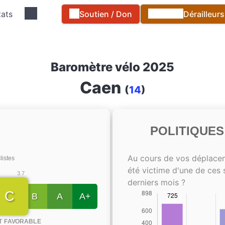
tats
Soutien / Don
Dérailleur
Baromètre vélo 2025
Caen
(
14
)
POLITIQUE
Au cours de vos déplace
listes
été victime d'une de ces 
3.7
derniers mois ?
C
B
A
A+
T FAVORABLE