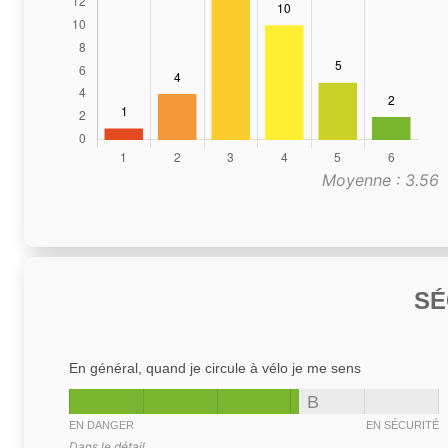
Moyenne : 3.56
SÉ
En général, quand je circule à vélo je me sens
B
EN DANGER
EN SÉCURITÉ
Dans le détail,