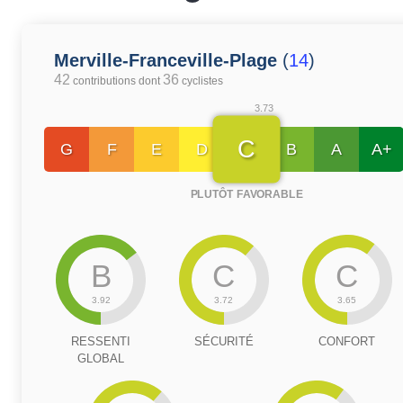
Merville-Franceville-Plage
(
14
)
42
36
contributions dont
cyclistes
3.73
C
G
F
E
D
B
A
A+
PLUTÔT FAVORABLE
B
C
C
3.92
3.72
3.65
RESSENTI
SÉCURITÉ
CONFORT
GLOBAL