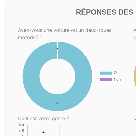
RÉPONSES DES N
Avez-vous une voiture ou un deux-roues
A
motorisé ?
Quel est votre genre ?
Q