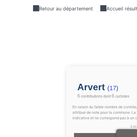
Retour au département
Accueil résul
Arvert
(
17
)
6
6
contributions dont
cyclistes
En raison du faible nombre de contribu
attribué de note pour la commune. La 
indicative et ne correspond pas à un 
3.41