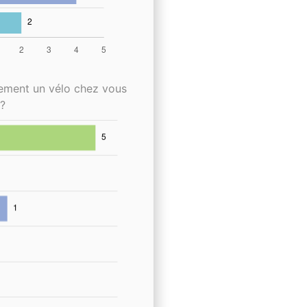
lement un vélo chez vous
?