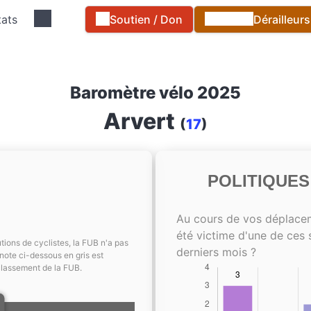
tats
Soutien / Don
Dérailleur
Baromètre vélo 2025
Arvert
(
17
)
POLITIQUE
Au cours de vos déplace
été victime d'une de ces 
tions de cyclistes, la FUB n'a pas
derniers mois ?
note ci-dessous en gris est
classement de la FUB.