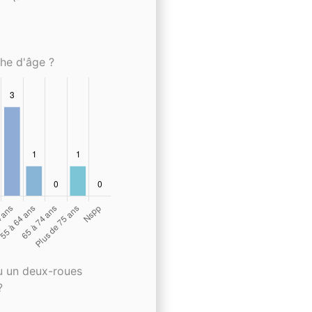
che d'âge ?
u un deux-roues
?