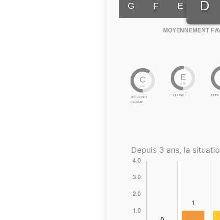
D
G
F
E
MOYENNEMENT FA
E
C
3.08
3.67
SÉCURITÉ
CONF
RESSENTI
GLOBAL
Depuis 3 ans, la situatio