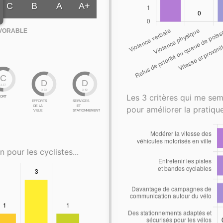
C
B
A
A+
VORABLE
C
D
D
3.57
3.33
3.42
Les 3 critères qui me sem
ORT
EFFORTS
SERVICES
DE LA
ET
pour améliorer la pratique
VILLE
STATIONNEMENT
n pour les cyclistes...