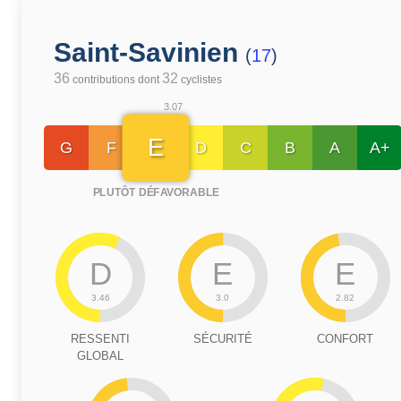
Saint-Savinien
(
17
)
36
32
contributions dont
cyclistes
3.07
E
G
F
D
C
B
A
A+
PLUTÔT DÉFAVORABLE
D
E
E
3.46
3.0
2.82
RESSENTI
SÉCURITÉ
CONFORT
GLOBAL