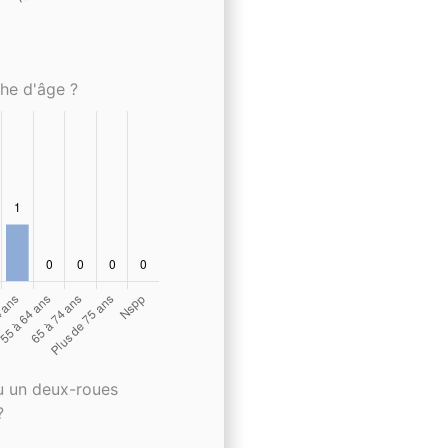
che d'âge ?
u un deux-roues
?