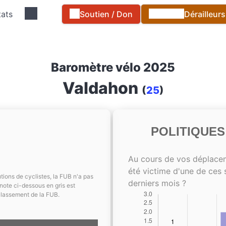
tats
Soutien / Don
Dérailleur
Baromètre vélo 2025
Valdahon
(
25
)
POLITIQUE
Au cours de vos déplace
été victime d'une de ces 
tions de cyclistes, la FUB n'a pas
derniers mois ?
note ci-dessous en gris est
classement de la FUB.