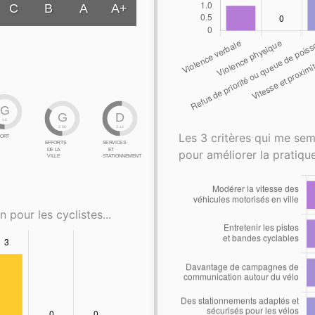
C
B
A
A+
G
G
D
1.6
2.06
3.12
Les 3 critères qui me sem
ORT
EFFORTS
SERVICES
DE LA
ET
pour améliorer la pratique
VILLE
STATIONNEMENT
n pour les cyclistes...