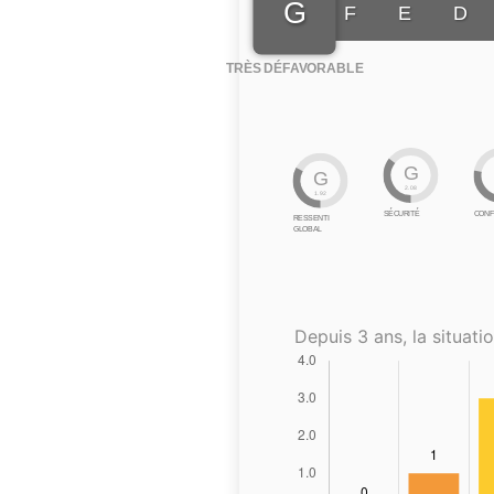
G
F
E
D
TRÈS DÉFAVORABLE
G
G
2.08
1.92
SÉCURITÉ
CONF
RESSENTI
GLOBAL
Depuis 3 ans, la situatio