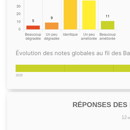
Évolution des notes globales au fil des B
2025
RÉPONSES DES N
12
co