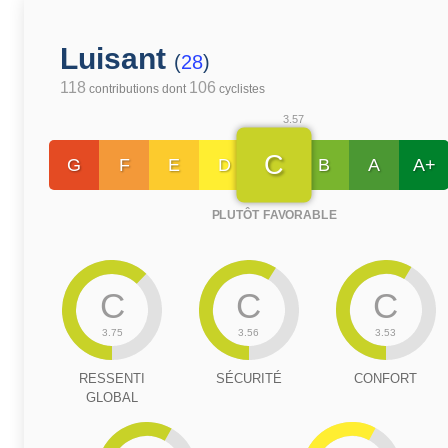
Luisant
(
28
)
118
106
contributions dont
cyclistes
3.57
C
G
F
E
D
B
A
A+
PLUTÔT FAVORABLE
C
C
C
3.75
3.56
3.53
RESSENTI
SÉCURITÉ
CONFORT
GLOBAL