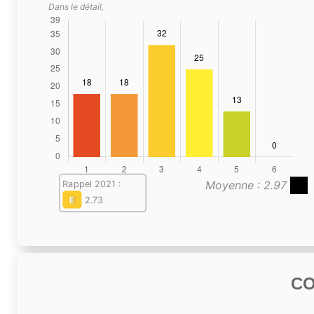
Dans le détail,
Moyenne : 2.97
Rappel 2021 :
E
2.73
C