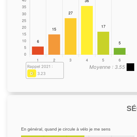
Moyenne : 3.55
Rappel 2021 :
D
3.23
SÉ
En général, quand je circule à vélo je me sens