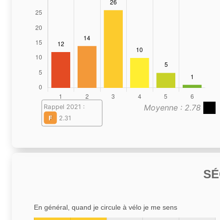
Moyenne : 2.78
Rappel 2021 :
F
2.31
SÉ
En général, quand je circule à vélo je me sens