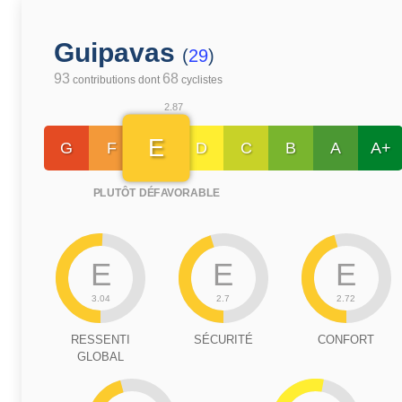
Guipavas
(
29
)
93
68
contributions dont
cyclistes
2.87
E
G
F
D
C
B
A
A+
PLUTÔT DÉFAVORABLE
E
E
E
3.04
2.7
2.72
RESSENTI
SÉCURITÉ
CONFORT
GLOBAL