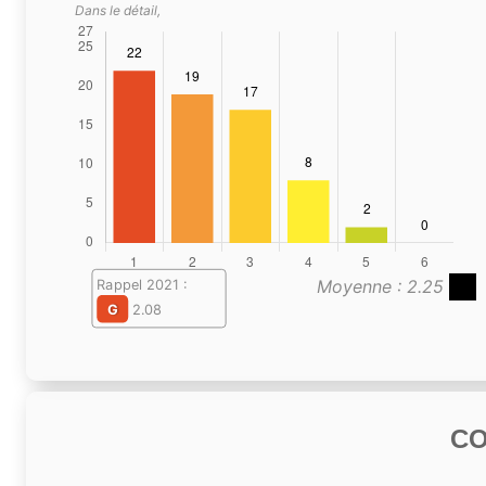
Dans le détail,
Moyenne : 2.25
Rappel 2021 :
G
2.08
C