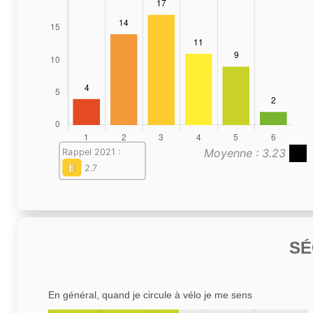
Moyenne : 3.23
Rappel 2021 :
E
2.7
SÉ
En général, quand je circule à vélo je me sens