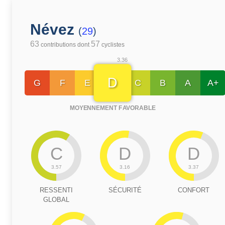
Névez
(
29
)
63
57
contributions dont
cyclistes
3.36
D
G
F
E
C
B
A
A+
MOYENNEMENT FAVORABLE
C
D
D
3.57
3.16
3.37
RESSENTI
SÉCURITÉ
CONFORT
GLOBAL