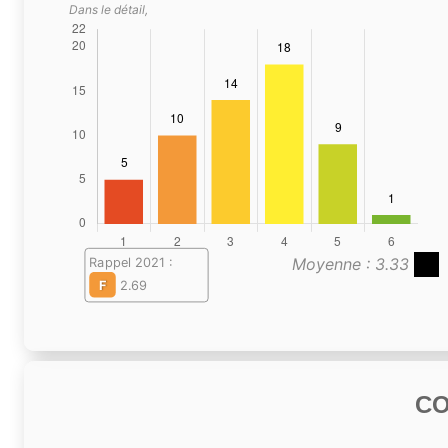
Dans le détail,
Moyenne : 3.33
Rappel 2021 :
F
2.69
C