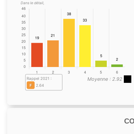
Dans le détail,
Moyenne : 2.92
Rappel 2021 :
F
2.64
C