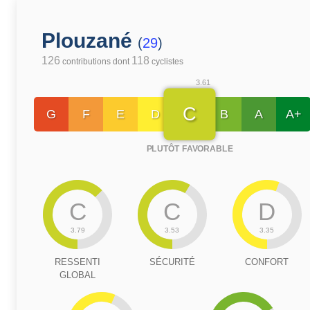
Plouzané
(
29
)
126
118
contributions dont
cyclistes
3.61
C
G
F
E
D
B
A
A+
PLUTÔT FAVORABLE
C
C
D
3.79
3.53
3.35
RESSENTI
SÉCURITÉ
CONFORT
GLOBAL