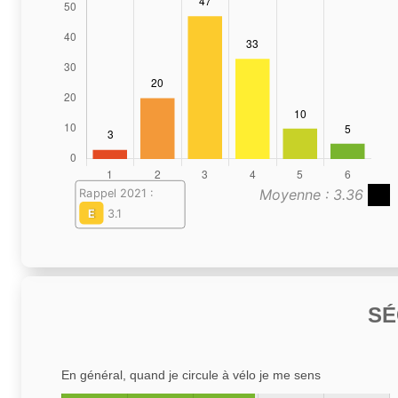
Moyenne : 3.36
Rappel 2021 :
E
3.1
SÉ
En général, quand je circule à vélo je me sens