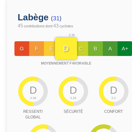
Labège
(
31
)
45
43
contributions dont
cyclistes
3.35
D
G
F
E
C
B
A
A+
MOYENNEMENT FAVORABLE
D
D
D
3.38
3.28
3.2
RESSENTI
SÉCURITÉ
CONFORT
GLOBAL