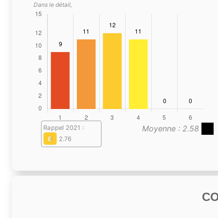
Dans le détail,
Moyenne : 2.58
Rappel 2021 :
E
2.76
C