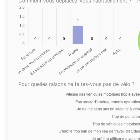
Comment vous déplacez-vous habituellement ?
P
Pour quelles raisons ne faites-vous pas de vélo ?