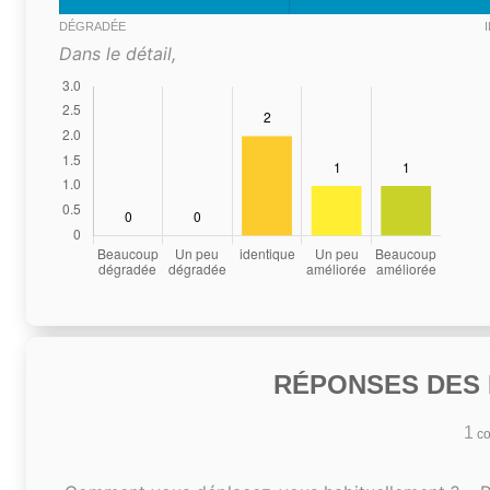
DÉGRADÉE
Dans le détail,
RÉPONSES DES N
1
co