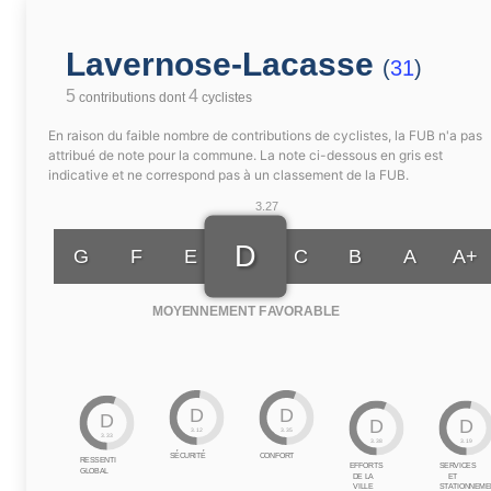
Lavernose-Lacasse
(
31
)
5
4
contributions dont
cyclistes
En raison du faible nombre de contributions de cyclistes, la FUB n'a pas
attribué de note pour la commune. La note ci-dessous en gris est
indicative et ne correspond pas à un classement de la FUB.
3.27
D
G
F
E
C
B
A
A+
MOYENNEMENT FAVORABLE
D
D
D
D
D
3.12
3.35
3.33
3.38
3.19
SÉCURITÉ
CONFORT
RESSENTI
EFFORTS
SERVICES
GLOBAL
DE LA
ET
VILLE
STATIONNEME