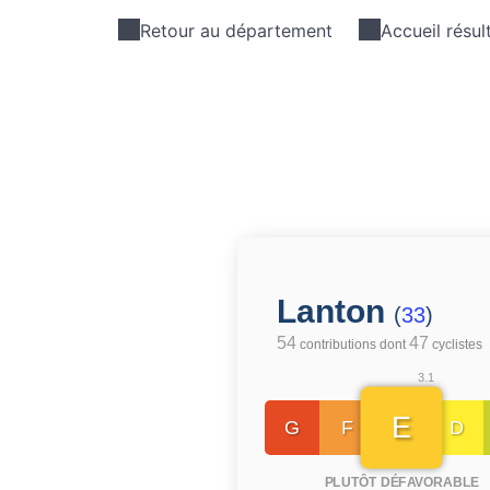
Retour au département
Accueil résul
Lanton
(
33
)
54
47
contributions dont
cyclistes
3.1
E
G
F
D
PLUTÔT DÉFAVORABLE