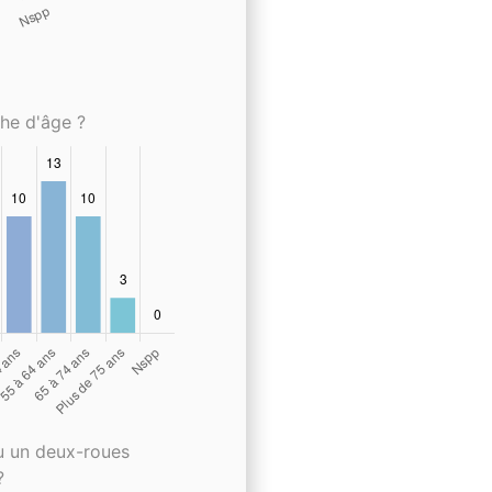
che d'âge ?
u un deux-roues
?