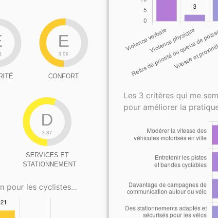
E
E
1
3.09
RITÉ
CONFORT
Les 3 critères qui me sem
pour améliorer la pratique
D
3.37
SERVICES ET
STATIONNEMENT
n pour les cyclistes...