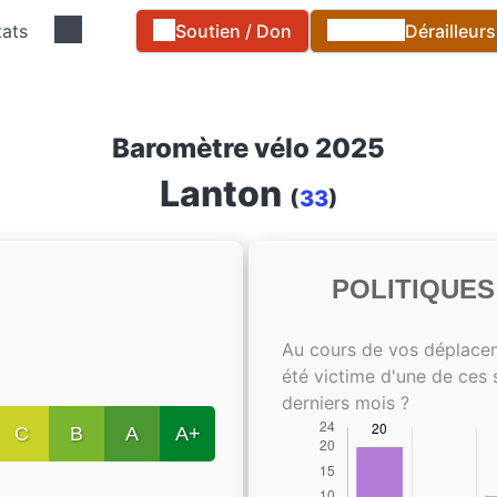
tats
Soutien / Don
Dérailleur
Baromètre vélo 2025
Lanton
(
33
)
POLITIQUE
Au cours de vos déplace
été victime d'une de ces 
derniers mois ?
C
B
A
A+