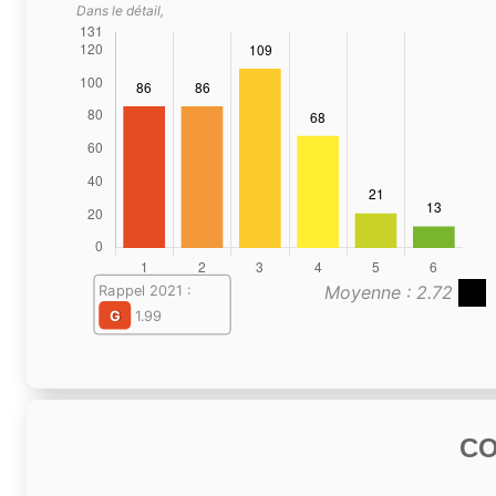
Dans le détail,
Moyenne : 2.72
Rappel 2021 :
G
1.99
C