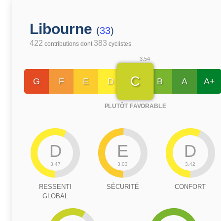
Libourne
(
33
)
422
383
contributions dont
cyclistes
3.54
C
G
F
E
D
B
A
A+
PLUTÔT FAVORABLE
D
E
D
3.47
3.03
3.42
RESSENTI
SÉCURITÉ
CONFORT
GLOBAL