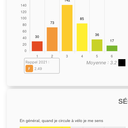
Moyenne : 3.2
Rappel 2021 :
F
2.49
SÉ
En général, quand je circule à vélo je me sens