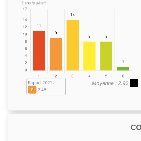
Dans le détail,
Moyenne : 2.92
Rappel 2021 :
F
2.48
C