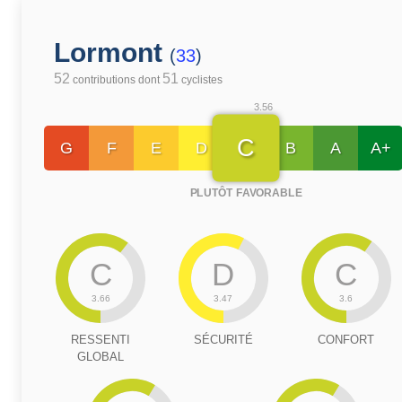
Lormont
(
33
)
52
51
contributions dont
cyclistes
3.56
C
G
F
E
D
B
A
A+
PLUTÔT FAVORABLE
C
D
C
3.66
3.47
3.6
RESSENTI
SÉCURITÉ
CONFORT
GLOBAL