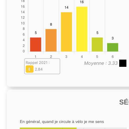
Moyenne : 3.33
Rappel 2021 :
E
2.84
SÉ
En général, quand je circule à vélo je me sens