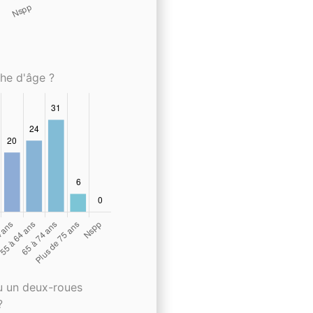
che d'âge ?
u un deux-roues
?