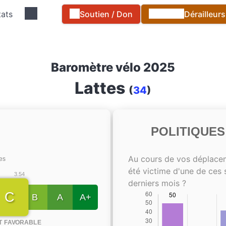
tats
Soutien / Don
Dérailleur
Baromètre vélo 2025
Lattes
(
34
)
POLITIQUE
Au cours de vos déplace
tes
été victime d'une de ces 
3.54
derniers mois ?
C
B
A
A+
T FAVORABLE