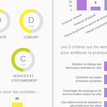
D
D
4
3.34
RITÉ
CONFORT
Les 3 critères qui me sem
pour améliorer la pratique
C
3.65
SERVICES ET
STATIONNEMENT
n pour les cyclistes...