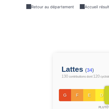
Retour au département
Accueil résul
Lattes
(
34
)
130
120
contributions dont
cyclis
G
F
E
D
PLUTÔ