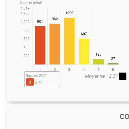
Dans le détail,
Moyenne : 2.51
Rappel 2021 :
G
2.17
C