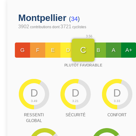
Montpellier
(
34
)
3902
3721
contributions dont
cyclistes
3.56
C
G
F
E
D
B
A
A+
PLUTÔT FAVORABLE
D
D
D
3.49
3.21
3.33
RESSENTI
SÉCURITÉ
CONFORT
GLOBAL