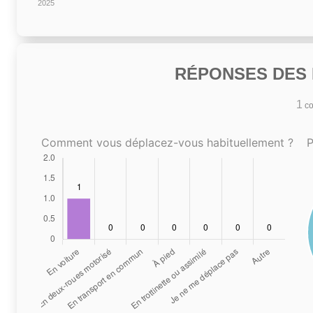
2025
RÉPONSES DES N
1
co
Comment vous déplacez-vous habituellement ?
P