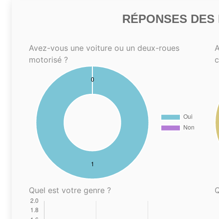
RÉPONSES DES N
Avez-vous une voiture ou un deux-roues
A
motorisé ?
Quel est votre genre ?
Q