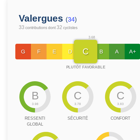
Valergues
(
34
)
33
32
contributions dont
cyclistes
3.68
C
G
F
E
D
B
A
A+
PLUTÔT FAVORABLE
B
C
C
3.98
3.78
3.83
RESSENTI
SÉCURITÉ
CONFORT
GLOBAL