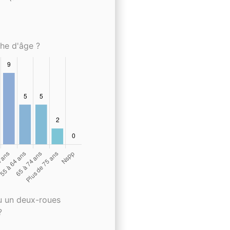
che d'âge ?
u un deux-roues
?