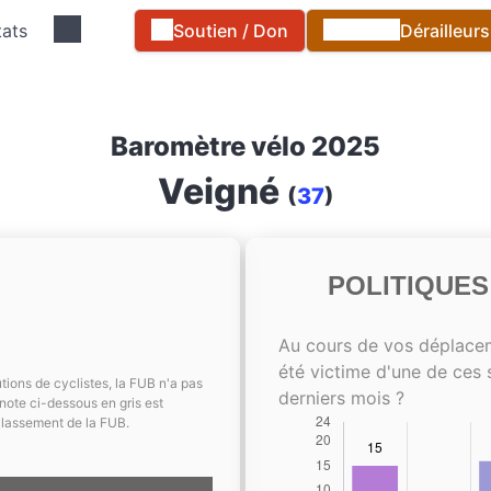
tats
Soutien / Don
Dérailleur
Baromètre vélo 2025
Veigné
(
37
)
POLITIQUE
Au cours de vos déplace
été victime d'une de ces 
tions de cyclistes, la FUB n'a pas
derniers mois ?
note ci-dessous en gris est
classement de la FUB.