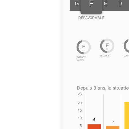
F
G
E
D
DÉFAVORABLE
F
E
2.5
2.72
SÉCURITÉ
CONF
RESSENTI
GLOBAL
Depuis 3 ans, la situatio