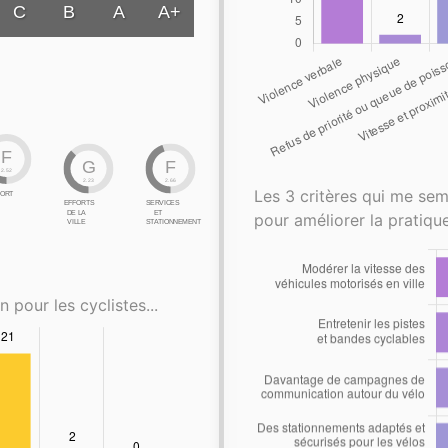
C
B
A
A+
F
G
F
2.52
2.23
2.66
Les 3 critères qui me sem
ORT
EFFORTS
SERVICES
DE LA
ET
pour améliorer la pratique
VILLE
STATIONNEMENT
n pour les cyclistes...