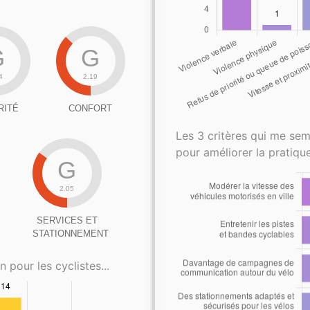
G
G
4
2.19
RITÉ
CONFORT
Les 3 critères qui me sem
pour améliorer la pratique
G
2.05
SERVICES ET
STATIONNEMENT
n pour les cyclistes...