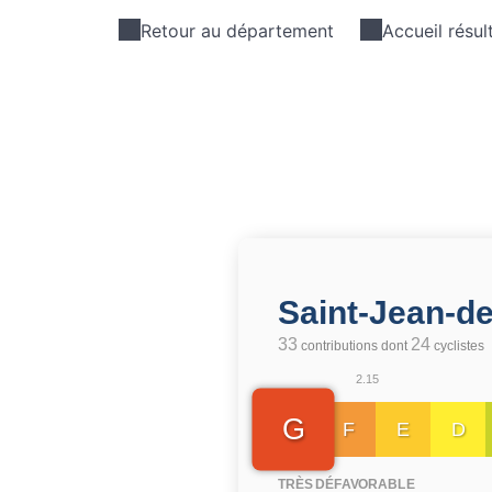
Retour au département
Accueil résul
Saint-Jean-d
33
24
contributions dont
cyclistes
2.15
G
F
E
D
TRÈS DÉFAVORABLE