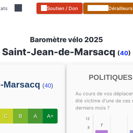
tats
Soutien / Don
Dérailleur
Baromètre vélo 2025
Saint-Jean-de-Marsacq
(
40
)
POLITIQUE
e-Marsacq
(
40
)
Au cours de vos déplace
été victime d'une de ces 
derniers mois ?
C
B
A
A+