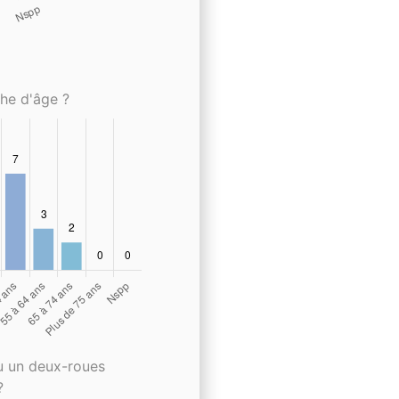
che d'âge ?
u un deux-roues
?