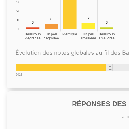
Évolution des notes globales au fil des B
E
2025
RÉPONSES DES N
3
co