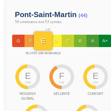
Pont-Saint-Martin
(
44
)
56
53
contributions dont
cyclistes
2.87
E
G
F
D
C
B
A
A+
PLUTÔT DÉFAVORABLE
E
F
E
2.95
2.53
2.91
RESSENTI
SÉCURITÉ
CONFORT
GLOBAL