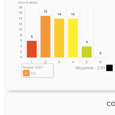
Dans le détail,
Moyenne : 2.91
Rappel 2021 :
F
2.5
C