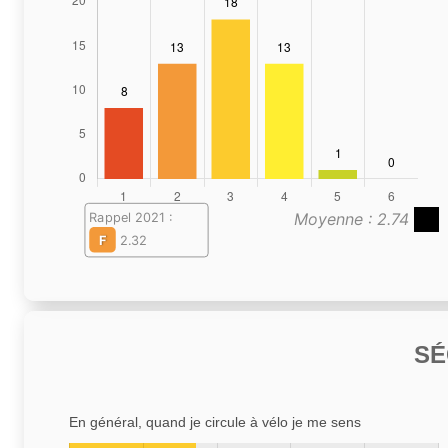
Moyenne : 2.74
Rappel 2021 :
F
2.32
SÉ
En général, quand je circule à vélo je me sens