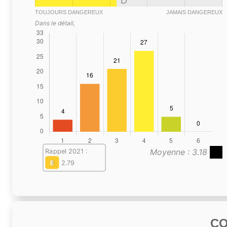
D
TOUJOURS DANGEREUX
JAMAIS DANGEREUX
Dans le détail,
Moyenne : 3.18
Rappel 2021 :
E
2.79
C