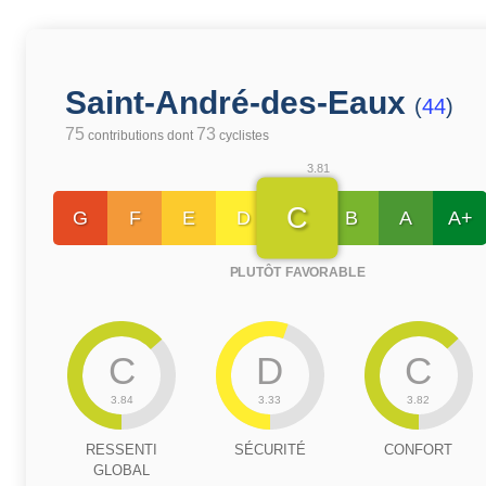
Saint-André-des-Eaux
(
44
)
75
73
contributions dont
cyclistes
3.81
C
G
F
E
D
B
A
A+
PLUTÔT FAVORABLE
C
D
C
3.84
3.33
3.82
RESSENTI
SÉCURITÉ
CONFORT
GLOBAL