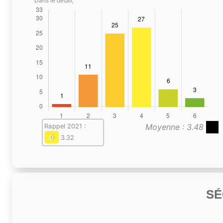
Dans le détail,
Moyenne : 3.48
Rappel 2021 :
D
3.32
SÉ