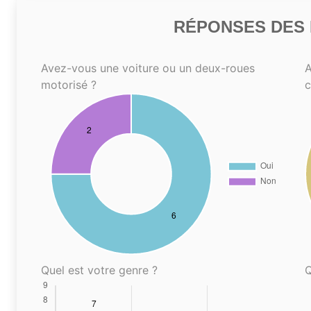
RÉPONSES DES N
Avez-vous une voiture ou un deux-roues
A
motorisé ?
Quel est votre genre ?
Q