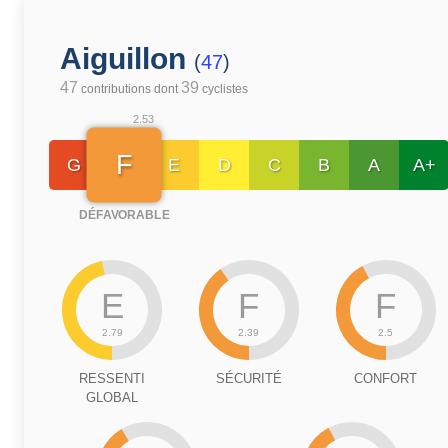
Aiguillon
(
47
)
47
39
contributions dont
cyclistes
2.53
F
G
E
D
C
B
A
A+
DÉFAVORABLE
E
F
F
2.79
2.39
2.5
RESSENTI
SÉCURITÉ
CONFORT
GLOBAL