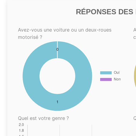
RÉPONSES DES N
Avez-vous une voiture ou un deux-roues
A
motorisé ?
Quel est votre genre ?
Q