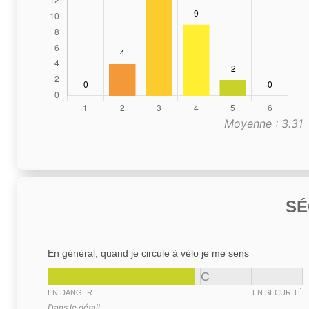
Moyenne : 3.31
SÉ
En général, quand je circule à vélo je me sens
C
EN DANGER
EN SÉCURITÉ
Dans le détail,