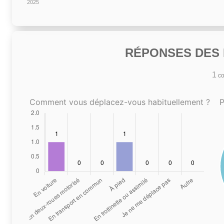
2025
RÉPONSES DES N
1
co
Comment vous déplacez-vous habituellement ?
P