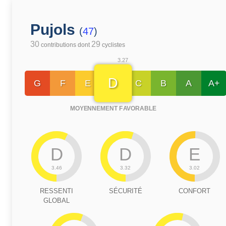
Pujols
(
47
)
30
29
contributions dont
cyclistes
3.27
D
G
F
E
C
B
A
A+
MOYENNEMENT FAVORABLE
D
D
E
3.46
3.32
3.02
RESSENTI
SÉCURITÉ
CONFORT
GLOBAL