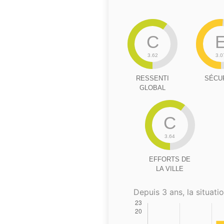
C
3.62
3.0
RESSENTI
SÉCU
GLOBAL
C
3.64
EFFORTS DE
LA VILLE
Depuis 3 ans, la situatio