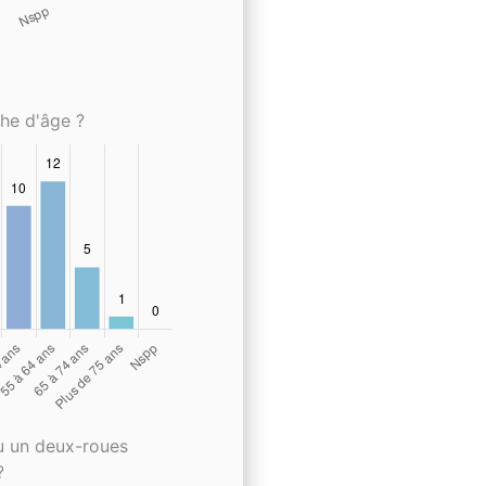
che d'âge ?
u un deux-roues
?