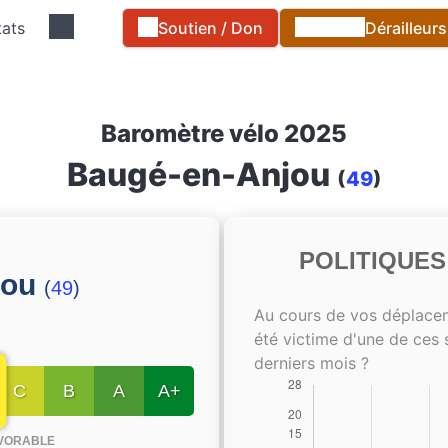
tats
Soutien / Don
Dérailleur
Baromètre vélo 2025
Baugé-en-Anjou
(
49
)
POLITIQUE
jou
(
49
)
Au cours de vos déplace
été victime d'une de ces 
derniers mois ?
C
B
A
A+
VORABLE