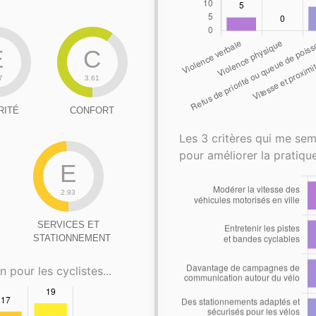
E
C
7
3.61
RITÉ
CONFORT
Les 3 critères qui me sem
pour améliorer la pratique
E
2.93
SERVICES ET
STATIONNEMENT
n pour les cyclistes...