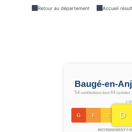
Retour au département
Accueil résul
Baugé-en-An
54
44
contributions dont
cyclistes
3.38
D
G
F
E
MOYENNEMENT FA