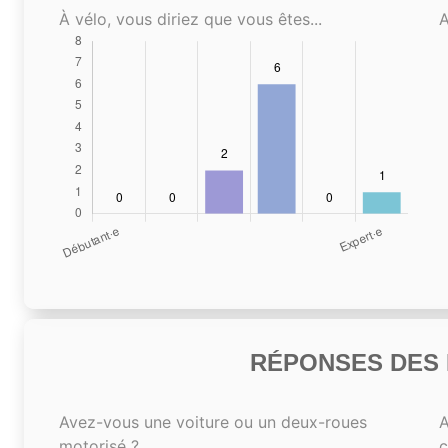
À vélo, vous diriez que vous êtes...
A
RÉPONSES DES N
Avez-vous une voiture ou un deux-roues
A
motorisé ?