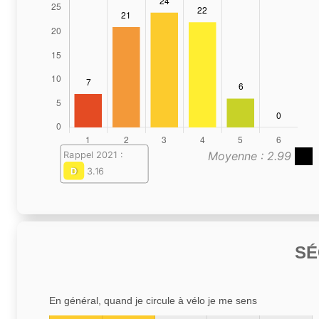
Moyenne : 2.99
Rappel 2021 :
D
3.16
SÉ
En général, quand je circule à vélo je me sens