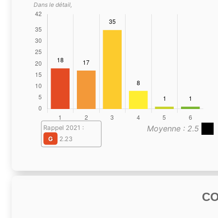
Dans le détail,
Moyenne : 2.5
Rappel 2021 :
G
2.23
C