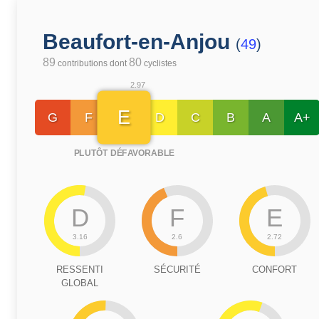
Beaufort-en-Anjou
(
49
)
89
80
contributions dont
cyclistes
2.97
E
G
F
D
C
B
A
A+
PLUTÔT DÉFAVORABLE
D
F
E
3.16
2.6
2.72
RESSENTI
SÉCURITÉ
CONFORT
GLOBAL