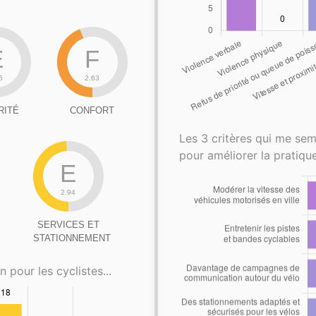
E
F
5
2.63
RITÉ
CONFORT
Les 3 critères qui me sem
pour améliorer la pratique
E
2.94
SERVICES ET
STATIONNEMENT
n pour les cyclistes...