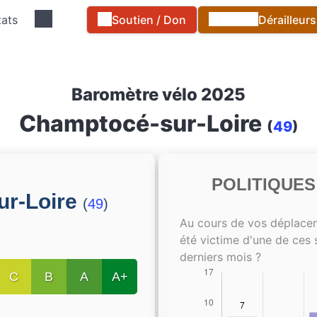
tats
Soutien / Don
Dérailleur
Baromètre vélo 2025
Champtocé-sur-Loire
(
49
)
POLITIQUE
ur-Loire
(
49
)
Au cours de vos déplace
été victime d'une de ces 
derniers mois ?
C
B
A
A+