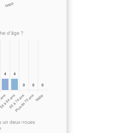
che d'âge ?
u un deux-roues
?