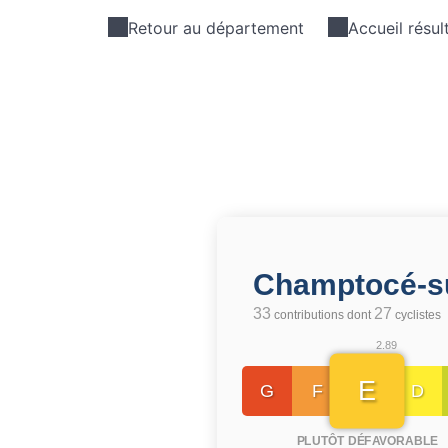
Retour au département
Accueil résul
Champtocé-s
33
27
contributions dont
cyclistes
2.89
E
G
F
D
PLUTÔT DÉFAVORABLE