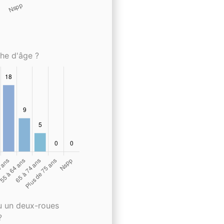
che d'âge ?
u un deux-roues
?