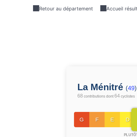
Retour au département
Accueil résul
La Ménitré
(
49
)
68
64
contributions dont
cyclistes
G
F
E
D
PLUTÔ