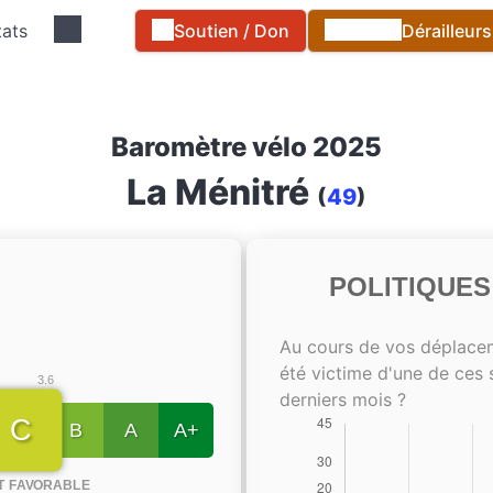
tats
Soutien / Don
Dérailleur
Baromètre vélo 2025
La Ménitré
(
49
)
POLITIQUE
Au cours de vos déplace
été victime d'une de ces 
3.6
derniers mois ?
C
B
A
A+
T FAVORABLE