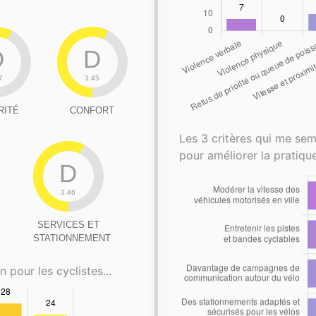
D
D
7
3.45
RITÉ
CONFORT
Les 3 critères qui me sem
pour améliorer la pratique
D
3.46
SERVICES ET
STATIONNEMENT
n pour les cyclistes...