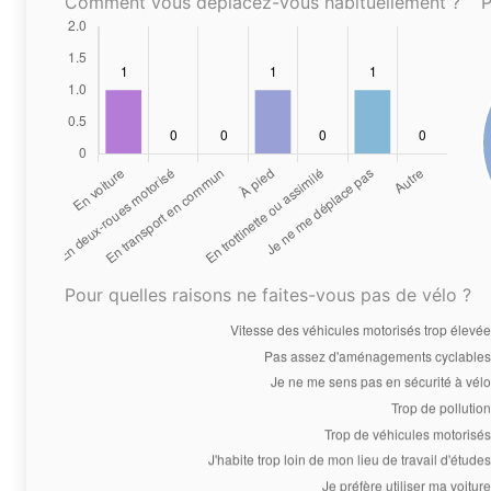
Comment vous déplacez-vous habituellement ?
P
Pour quelles raisons ne faites-vous pas de vélo ?