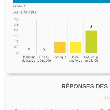
DÉGRADÉE
Dans le détail,
RÉPONSES DES N
1
co