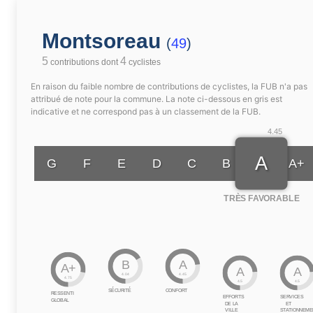
Montsoreau
(
49
)
5
4
contributions dont
cyclistes
En raison du faible nombre de contributions de cyclistes, la FUB n'a pas
attribué de note pour la commune. La note ci-dessous en gris est
indicative et ne correspond pas à un classement de la FUB.
4.45
A
G
F
E
D
C
B
A+
TRÈS FAVORABLE
B
A
A+
A
A
4.04
4.45
4.75
4.5
4.5
SÉCURITÉ
CONFORT
RESSENTI
EFFORTS
SERVICES
GLOBAL
DE LA
ET
VILLE
STATIONNEME