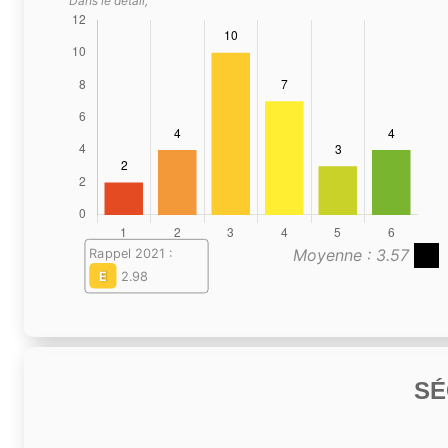
Dans le détail,
Moyenne : 3.57
Rappel 2021 :
E
2.98
SÉ