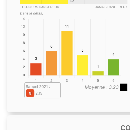
D
TOUJOURS DANGEREUX
JAMAIS DANGEREUX
Dans le détail,
Moyenne : 3.23
Rappel 2021 :
G
2.15
C