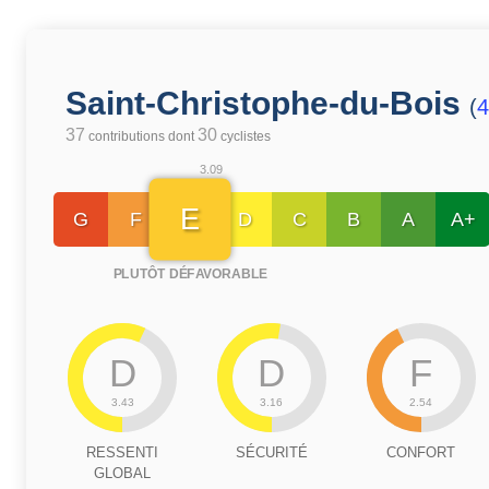
Saint-Christophe-du-Bois
(
4
37
30
contributions dont
cyclistes
3.09
E
G
F
D
C
B
A
A+
PLUTÔT DÉFAVORABLE
D
D
F
3.43
3.16
2.54
RESSENTI
SÉCURITÉ
CONFORT
GLOBAL