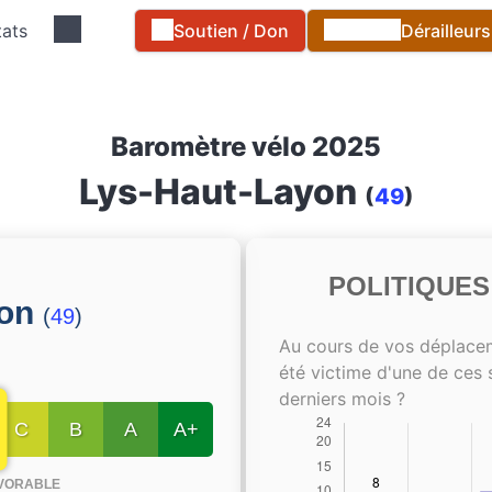
tats
Soutien / Don
Dérailleur
Baromètre vélo 2025
Lys-Haut-Layon
(
49
)
POLITIQUE
yon
(
49
)
Au cours de vos déplace
été victime d'une de ces 
derniers mois ?
C
B
A
A+
VORABLE