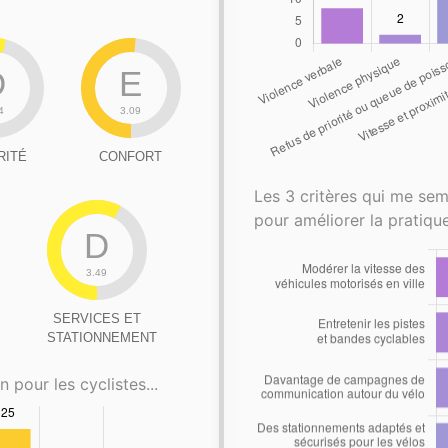
D
E
4
3.09
RITÉ
CONFORT
Les 3 critères qui me sem
pour améliorer la pratique
D
3.49
SERVICES ET
STATIONNEMENT
n pour les cyclistes...