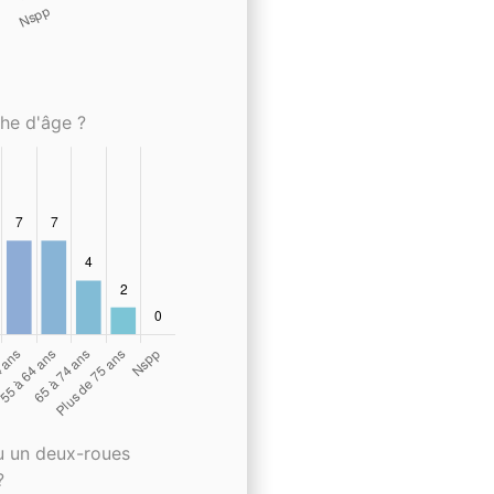
che d'âge ?
u un deux-roues
?