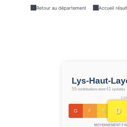
Retour au département
Accueil résul
Lys-Haut-La
55
41
contributions dont
cyclistes
3.33
D
G
F
E
MOYENNEMENT FA