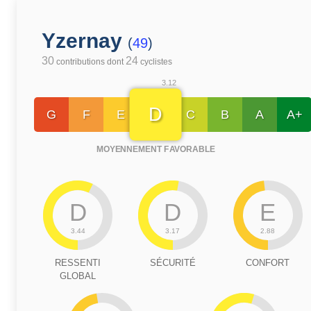
Yzernay
(
49
)
30
24
contributions dont
cyclistes
3.12
D
G
F
E
C
B
A
A+
MOYENNEMENT FAVORABLE
D
D
E
3.44
3.17
2.88
RESSENTI
SÉCURITÉ
CONFORT
GLOBAL