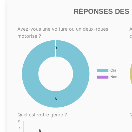
RÉPONSES DES N
Avez-vous une voiture ou un deux-roues
A
motorisé ?
Quel est votre genre ?
Q