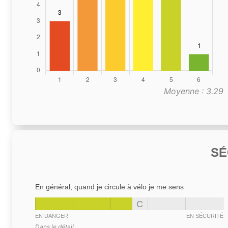
Moyenne : 3.29
SÉ
En général, quand je circule à vélo je me sens
C
EN DANGER
EN SÉCURITÉ
Dans le détail,