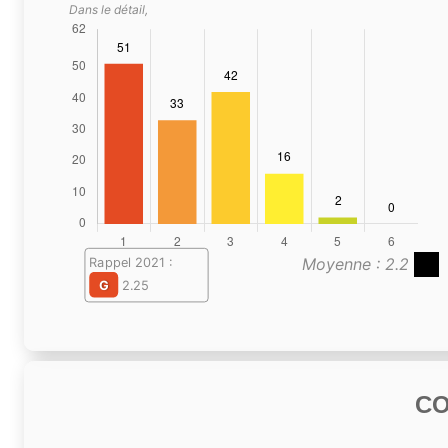
Dans le détail,
Moyenne : 2.2
Rappel 2021 :
G
2.25
C