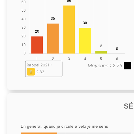
Moyenne : 2.73
Rappel 2021 :
E
2.83
SÉ
En général, quand je circule à vélo je me sens