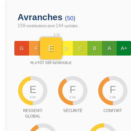
Avranches
(
50
)
159
144
contributions dont
cyclistes
2.72
E
G
F
D
C
B
A
A+
PLUTÔT DÉFAVORABLE
E
F
F
2.81
2.42
2.69
RESSENTI
SÉCURITÉ
CONFORT
GLOBAL