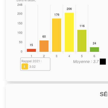
Dans le détail,
Moyenne : 3.7
Rappel 2021 :
E
3.02
SÉ