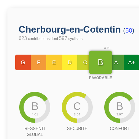
Cherbourg-en-Cotentin
(
50
)
623
597
contributions dont
cyclistes
4.11
B
G
F
E
D
C
A
A+
FAVORABLE
B
C
B
4.01
3.64
3.97
RESSENTI
SÉCURITÉ
CONFORT
GLOBAL