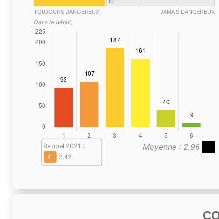
E
TOUJOURS DANGEREUX
JAMAIS DANGEREUX
Dans le détail,
Moyenne : 2.96
Rappel 2021 :
F
2.42
C