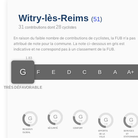
Witry-lès-Reims
(
51
)
31
28
contributions dont
cyclistes
En raison du faible nombre de contributions de cyclistes, la FUB n'a pas
attribué de note pour la commune. La note ci-dessous en gris est
indicative et ne correspond pas à un classement de la FUB.
1.83
G
F
E
D
C
B
A
A+
TRÈS DÉFAVORABLE
G
G
G
G
G
1.83
1.58
2.12
1.69
1.93
SÉCURITÉ
CONFORT
RESSENTI
EFFORTS
SERVICES
GLOBAL
DE LA
ET
VILLE
STATIONNEME