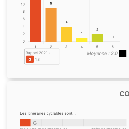
Moyenne : 2.0
Rappel 2021 :
G
1.8
C
Les itinéraires cyclables sont...
G