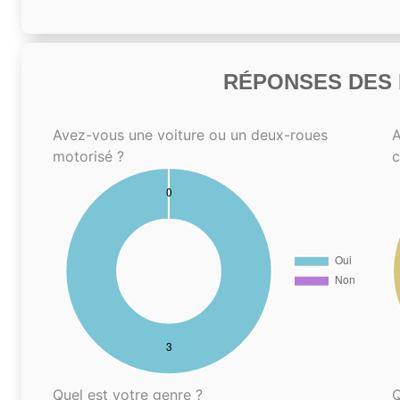
RÉPONSES DES N
Avez-vous une voiture ou un deux-roues
A
motorisé ?
Quel est votre genre ?
Q