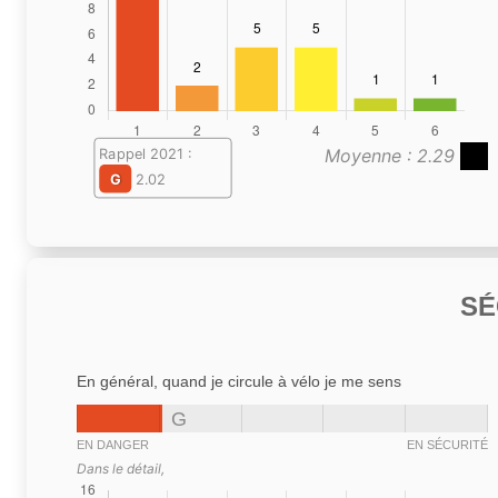
Moyenne : 2.29
Rappel 2021 :
G
2.02
SÉ
En général, quand je circule à vélo je me sens
G
EN DANGER
EN SÉCURITÉ
Dans le détail,