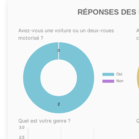
RÉPONSES DES N
Avez-vous une voiture ou un deux-roues
A
motorisé ?
Quel est votre genre ?
Q