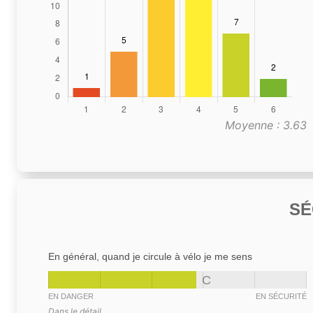
Moyenne : 3.63
SÉ
En général, quand je circule à vélo je me sens
C
EN DANGER
EN SÉCURITÉ
Dans le détail,