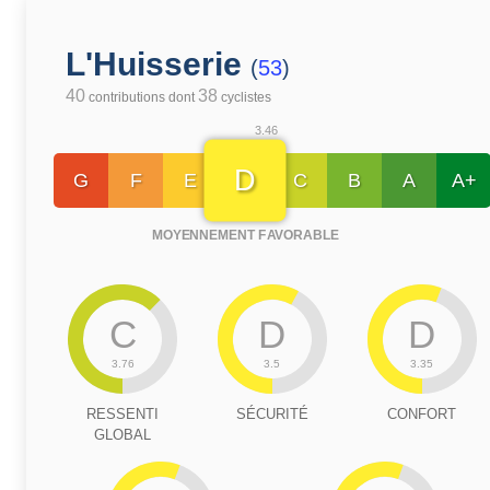
L'Huisserie
(
53
)
40
38
contributions dont
cyclistes
3.46
D
G
F
E
C
B
A
A+
MOYENNEMENT FAVORABLE
C
D
D
3.76
3.5
3.35
RESSENTI
SÉCURITÉ
CONFORT
GLOBAL