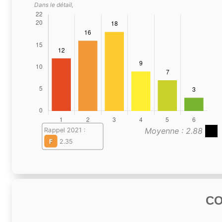
Dans le détail,
Moyenne : 2.88
Rappel 2021 :
F
2.35
C