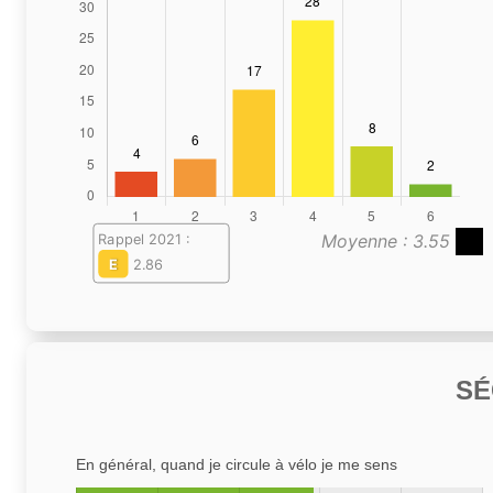
Moyenne : 3.55
Rappel 2021 :
E
2.86
SÉ
En général, quand je circule à vélo je me sens