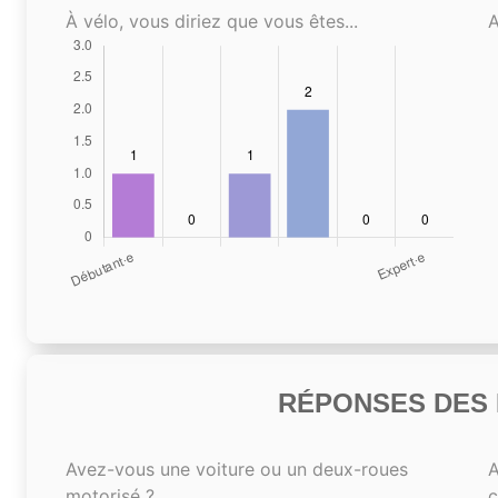
À vélo, vous diriez que vous êtes...
A
RÉPONSES DES N
Avez-vous une voiture ou un deux-roues
A
motorisé ?