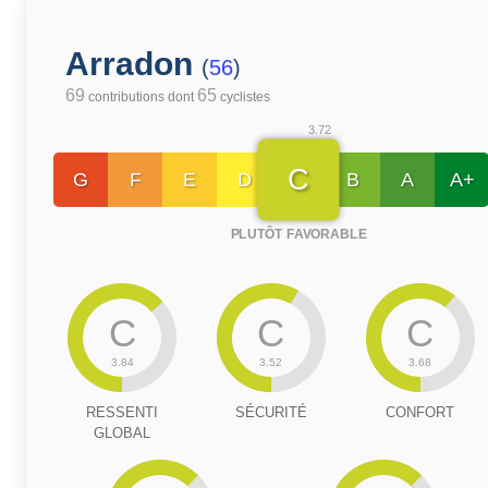
Arradon
(
56
)
69
65
contributions dont
cyclistes
3.72
C
G
F
E
D
B
A
A+
PLUTÔT FAVORABLE
C
C
C
3.84
3.52
3.68
RESSENTI
SÉCURITÉ
CONFORT
GLOBAL