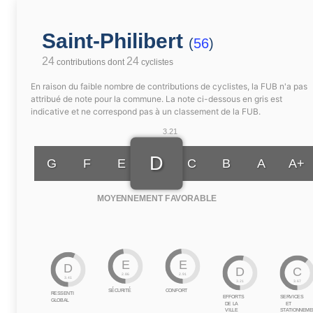
Saint-Philibert
(
56
)
24
24
contributions dont
cyclistes
En raison du faible nombre de contributions de cyclistes, la FUB n'a pas
attribué de note pour la commune. La note ci-dessous en gris est
indicative et ne correspond pas à un classement de la FUB.
3.21
D
G
F
E
C
B
A
A+
MOYENNEMENT FAVORABLE
E
E
D
D
C
2.86
2.91
3.41
3.21
3.67
SÉCURITÉ
CONFORT
RESSENTI
EFFORTS
SERVICES
GLOBAL
DE LA
ET
VILLE
STATIONNEME