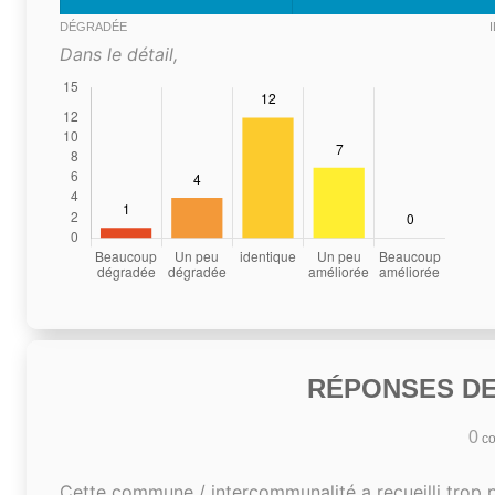
DÉGRADÉE
Dans le détail,
RÉPONSES DE
0
co
Cette commune / intercommunalité a recueilli trop 