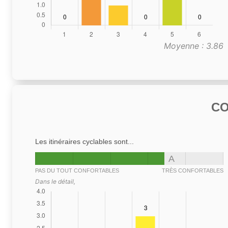
Moyenne : 3.86
C
Les itinéraires cyclables sont...
A
PAS DU TOUT CONFORTABLES
TRÈS CONFORTABLES
Dans le détail,