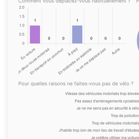
Comment vous déplacez-vous habituellement ?
P
Pour quelles raisons ne faites-vous pas de vélo ?