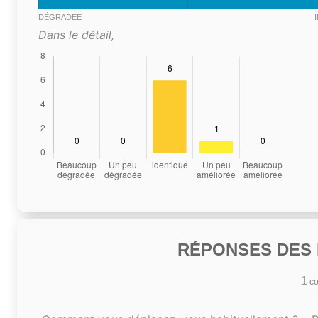
DÉGRADÉE
Dans le détail,
RÉPONSES DES N
1
co