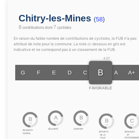
Chitry-les-Mines
(
58
)
8
7
contributions dont
cyclistes
En raison du faible nombre de contributions de cyclistes, la FUB n'a pas
attribué de note pour la commune. La note ci-dessous en gris est
indicative et ne correspond pas à un classement de la FUB.
4.07
B
G
F
E
D
C
A
A+
FAVORABLE
A
B
B
B
C
4.33
4.2
4.24
3.93
3.64
SÉCURITÉ
CONFORT
RESSENTI
EFFORTS
SERVICES
GLOBAL
DE LA
ET
VILLE
STATIONNEME