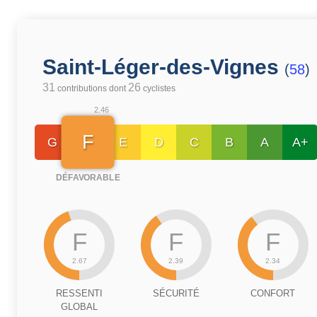
Saint-Léger-des-Vignes
(
58
)
31
26
contributions dont
cyclistes
2.46
F
G
E
D
C
B
A
A+
DÉFAVORABLE
F
F
F
2.67
2.39
2.34
RESSENTI
SÉCURITÉ
CONFORT
GLOBAL