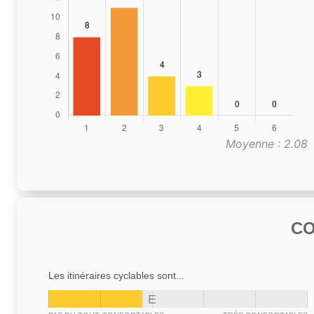
Moyenne : 2.08
C
Les itinéraires cyclables sont...
E