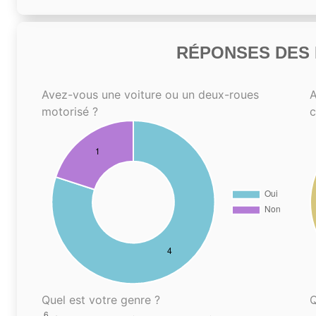
RÉPONSES DES N
Avez-vous une voiture ou un deux-roues
A
motorisé ?
Quel est votre genre ?
Q