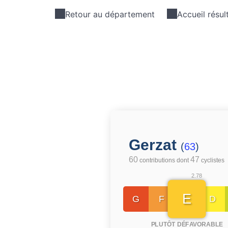
Retour au département
Accueil résul
Gerzat
(
63
)
60
47
contributions dont
cyclistes
2.78
E
G
F
D
PLUTÔT DÉFAVORABLE