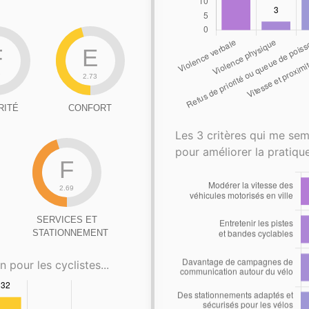
F
E
7
2.73
RITÉ
CONFORT
Les 3 critères qui me sem
pour améliorer la pratique
F
2.69
SERVICES ET
STATIONNEMENT
n pour les cyclistes...