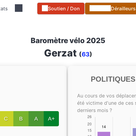
tats
Soutien / Don
Dérailleur
Baromètre vélo 2025
Gerzat
(
63
)
POLITIQUE
Au cours de vos déplace
été victime d'une de ces 
derniers mois ?
C
B
A
A+