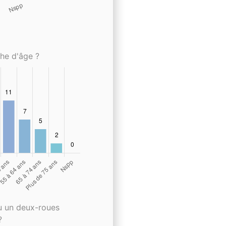
che d'âge ?
u un deux-roues
?