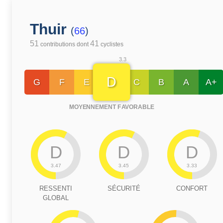
Thuir
(
66
)
51
41
contributions dont
cyclistes
3.3
D
G
F
E
C
B
A
A+
MOYENNEMENT FAVORABLE
D
D
D
3.47
3.45
3.33
RESSENTI
SÉCURITÉ
CONFORT
GLOBAL