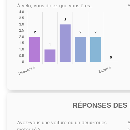
À vélo, vous diriez que vous êtes...
A
RÉPONSES DES N
Avez-vous une voiture ou un deux-roues
A
motorisé ?