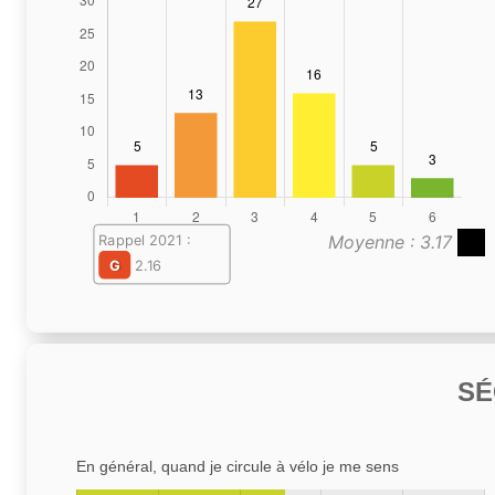
Moyenne : 3.17
Rappel 2021 :
G
2.16
SÉ
En général, quand je circule à vélo je me sens