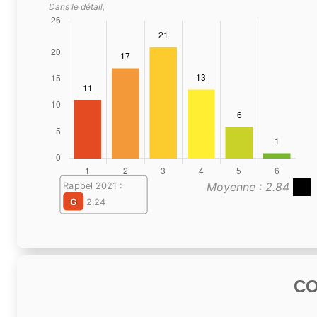
Dans le détail,
Moyenne : 2.84
Rappel 2021 :
G
2.24
C