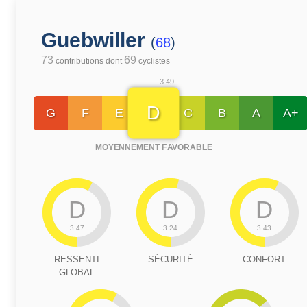
Guebwiller
(
68
)
73
69
contributions dont
cyclistes
3.49
D
G
F
E
C
B
A
A+
MOYENNEMENT FAVORABLE
D
D
D
3.47
3.24
3.43
RESSENTI
SÉCURITÉ
CONFORT
GLOBAL