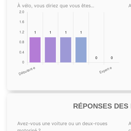
À vélo, vous diriez que vous êtes...
A
RÉPONSES DES N
Avez-vous une voiture ou un deux-roues
A
motorisé ?