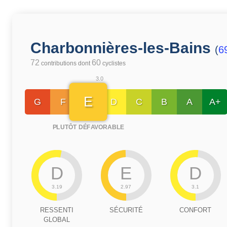
Charbonnières-les-Bains
(
6
72
60
contributions dont
cyclistes
3.0
E
G
F
D
C
B
A
A+
PLUTÔT DÉFAVORABLE
D
E
D
3.19
2.97
3.1
RESSENTI
SÉCURITÉ
CONFORT
GLOBAL