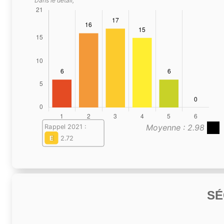
Dans le détail,
Moyenne : 2.98
Rappel 2021 :
E
2.72
SÉ