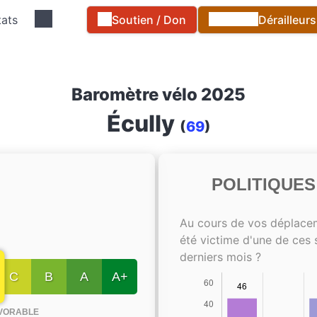
tats
Soutien / Don
Dérailleur
Baromètre vélo 2025
Écully
(
69
)
POLITIQUE
Au cours de vos déplace
été victime d'une de ces 
derniers mois ?
C
B
A
A+
VORABLE