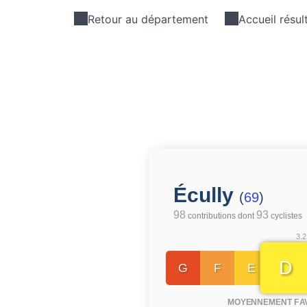
Retour au département
Accueil résul
Écully
(
69
)
98
93
contributions dont
cyclistes
3.2
D
G
F
E
MOYENNEMENT FA