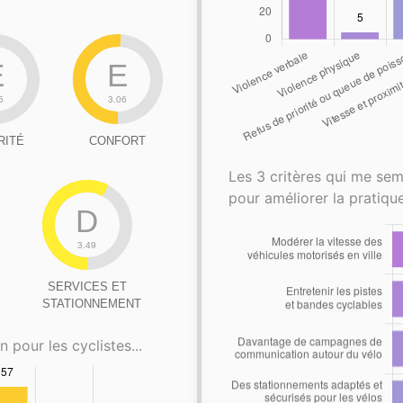
E
E
5
3.06
RITÉ
CONFORT
Les 3 critères qui me sem
pour améliorer la pratique
D
3.49
SERVICES ET
STATIONNEMENT
n pour les cyclistes...