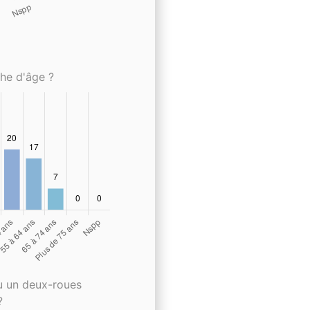
che d'âge ?
u un deux-roues
?