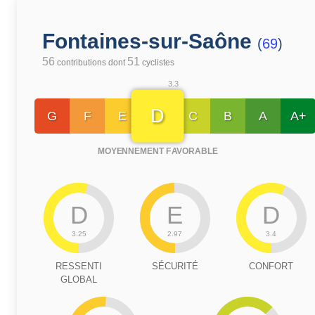
Fontaines-sur-Saône
(
69
)
56
51
contributions dont
cyclistes
3.3
D
G
F
E
C
B
A
A+
MOYENNEMENT FAVORABLE
D
E
D
3.25
2.97
3.4
RESSENTI
SÉCURITÉ
CONFORT
GLOBAL