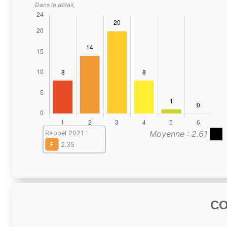
Dans le détail,
Moyenne : 2.61
Rappel 2021 :
F
2.35
C