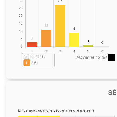
Moyenne : 2.88
Rappel 2021 :
F
2.51
SÉ
En général, quand je circule à vélo je me sens