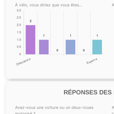
À vélo, vous diriez que vous êtes...
A
RÉPONSES DES N
Avez-vous une voiture ou un deux-roues
A
motorisé ?