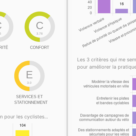
C
C
5
3.76
RITÉ
CONFORT
Les 3 critères qui me sem
pour améliorer la pratique
E
3.0
SERVICES ET
STATIONNEMENT
n pour les cyclistes...