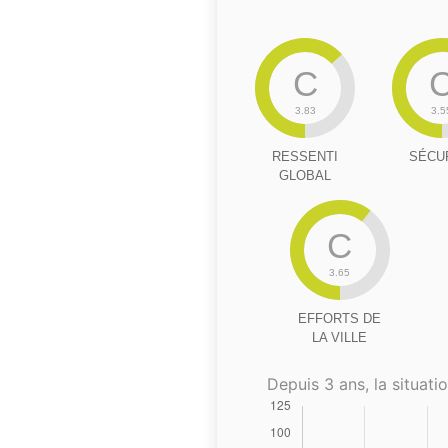
C
3.83
3.5
RESSENTI
SÉCU
GLOBAL
C
3.65
EFFORTS DE
LA VILLE
Depuis 3 ans, la situatio