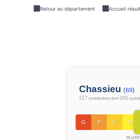
Retour au département
Accueil résul
Chassieu
(
69
)
217
205
contributions dont
cyclis
G
F
E
D
PLUTÔ