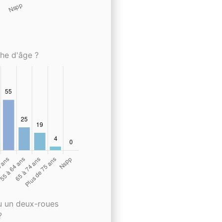
che d'âge ?
u un deux-roues
?