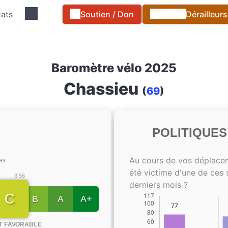
tats
Soutien / Don
Dérailleur
Baromètre vélo 2025
Chassieu
(
69
)
POLITIQUE
Au cours de vos déplace
tes
été victime d'une de ces 
3.56
derniers mois ?
C
B
A
A+
T FAVORABLE