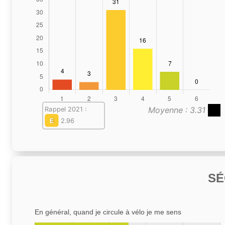
Moyenne : 3.31
Rappel 2021 :
E
2.96
SÉ
En général, quand je circule à vélo je me sens