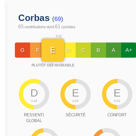
Corbas
(
69
)
65
61
contributions dont
cyclistes
3.01
E
G
F
D
C
B
A
A+
PLUTÔT DÉFAVORABLE
D
E
E
3.45
3.05
3.02
RESSENTI
SÉCURITÉ
CONFORT
GLOBAL