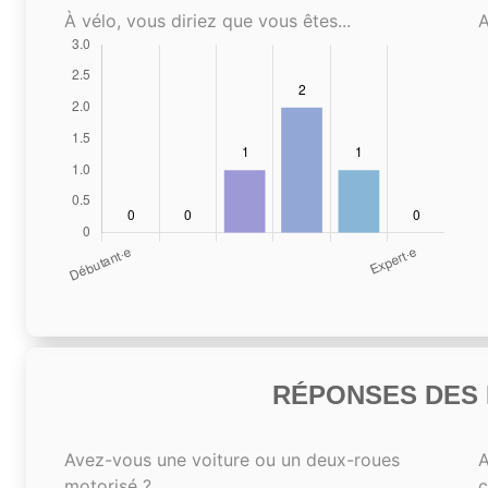
À vélo, vous diriez que vous êtes...
A
RÉPONSES DES N
Avez-vous une voiture ou un deux-roues
A
motorisé ?