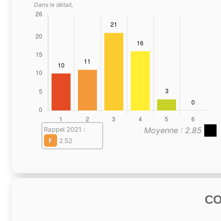
Dans le détail,
Moyenne : 2.85
Rappel 2021 :
F
2.52
C